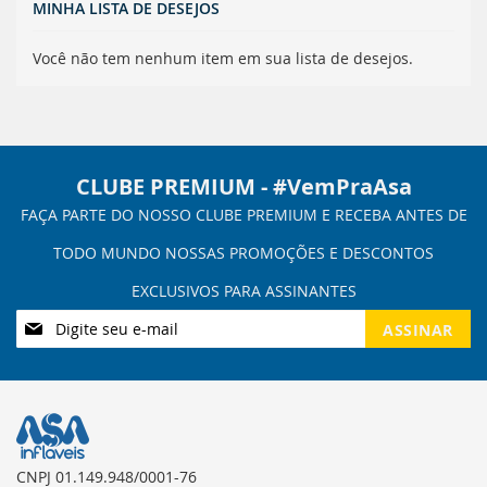
MINHA LISTA DE DESEJOS
Você não tem nenhum item em sua lista de desejos.
CLUBE PREMIUM - #VemPraAsa
Inscreva-
ASSINAR
se
na
nossa
Newsletter:
CNPJ 01.149.948/0001-76