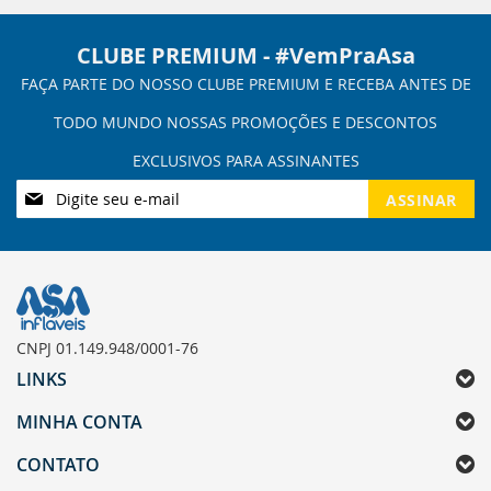
CLUBE PREMIUM - #VemPraAsa
Inscreva-
ASSINAR
se
na
nossa
Newsletter:
CNPJ 01.149.948/0001-76
LINKS
MINHA CONTA
CONTATO