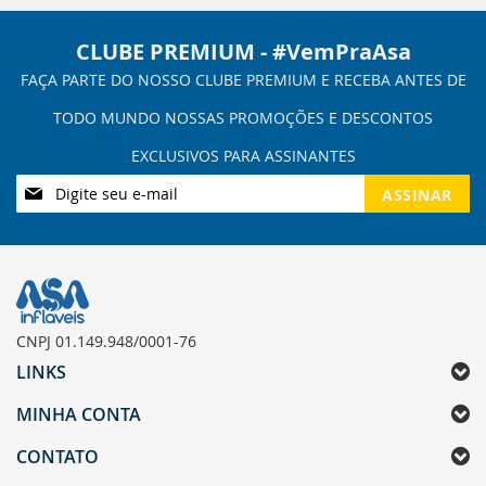
CLUBE PREMIUM - #VemPraAsa
Inscreva-
ASSINAR
se
na
nossa
Newsletter:
CNPJ 01.149.948/0001-76
LINKS
MINHA CONTA
CONTATO