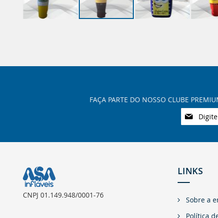
Saltar
para
o
início
da
Galeria
de
imagens
Inscreva-
se
na
nossa
Newsletter:
LINKS
CNPJ 01.149.948/0001-76
Sobre a 
Política d