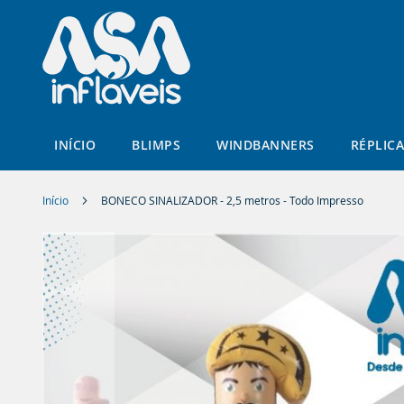
INÍCIO
BLIMPS
WINDBANNERS
RÉPLICA
Início
BONECO SINALIZADOR - 2,5 metros - Todo Impresso
Pular
para
o
final
da
Galeria
de
imagens