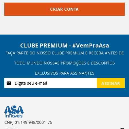
CRIAR CONTA
CLUBE PREMIUM - #VemPraAsa
Inscreva-
ASSINAR
se
na
nossa
Newsletter:
CNPJ 01.149.948/0001-76