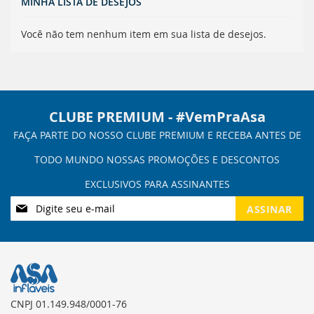
MINHA LISTA DE DESEJOS
Você não tem nenhum item em sua lista de desejos.
CLUBE PREMIUM - #VemPraAsa
Inscreva-
ASSINAR
se
na
nossa
Newsletter:
CNPJ 01.149.948/0001-76