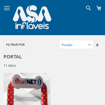
Pular
para
Pesqui
o
conteúdo
Defi
FILTRAR POR
Dir
Dec
PORTAL
11
itens