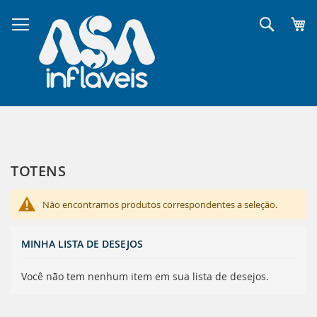
Pular
para
Pesqui
o
conteúdo
TOTENS
Não encontramos produtos correspondentes a seleção.
MINHA LISTA DE DESEJOS
Você não tem nenhum item em sua lista de desejos.