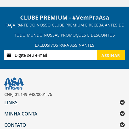
CLUBE PREMIUM - #VemPraAsa
Inscreva-
ASSINAR
se
na
nossa
Newsletter:
CNPJ 01.149.948/0001-76
LINKS
MINHA CONTA
CONTATO