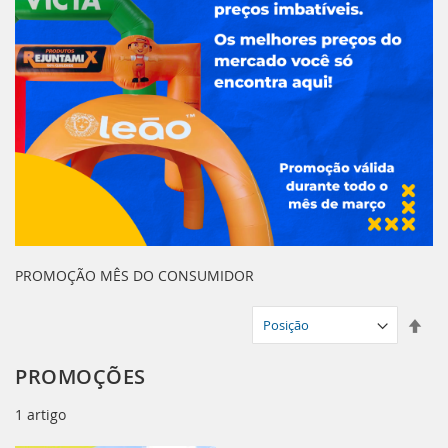
PROMOÇÃO MÊS DO CONSUMIDOR
Defi
Dir
Dec
PROMOÇÕES
1
artigo