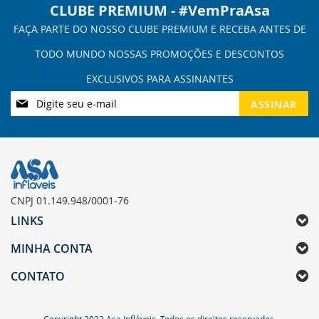
CLUBE PREMIUM - #VemPraAsa
Inscreva-
ASSINAR
se
na
nossa
Newsletter:
CNPJ 01.149.948/0001-76
LINKS
MINHA CONTA
CONTATO