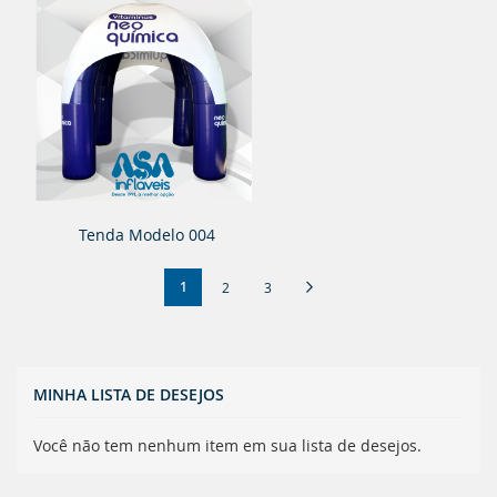
Tenda Modelo 004
Página
Você
Página
Próximo
1
Página
Página
2
3
esta
lendo
a
MINHA LISTA DE DESEJOS
pagina
Você não tem nenhum item em sua lista de desejos.