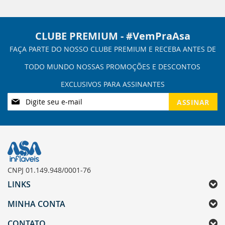
CLUBE PREMIUM - #VemPraAsa
Inscreva-
ASSINAR
se
na
nossa
Newsletter:
CNPJ 01.149.948/0001-76
LINKS
MINHA CONTA
CONTATO