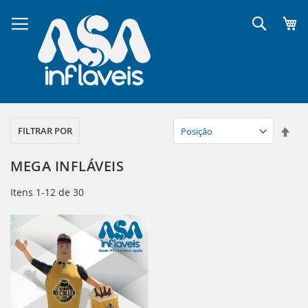
Pular
para
Pesqui
o
conteúdo
Defi
FILTRAR POR
Dir
Dec
MEGA INFLÁVEIS
Itens
1
-
12
de
30