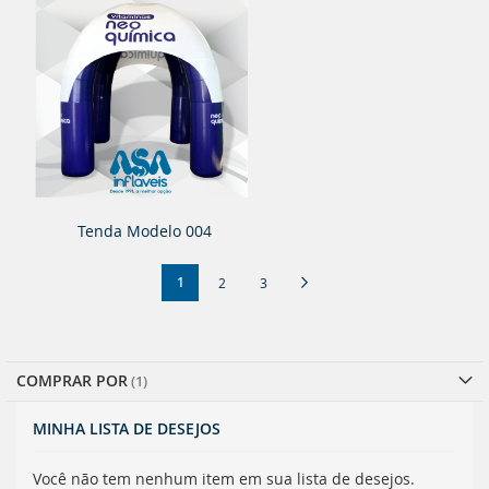
Tenda Modelo 004
Página
Você
Página
Próximo
1
Página
Página
2
3
esta
lendo
COMPRAR POR
a
pagina
MINHA LISTA DE DESEJOS
Você não tem nenhum item em sua lista de desejos.