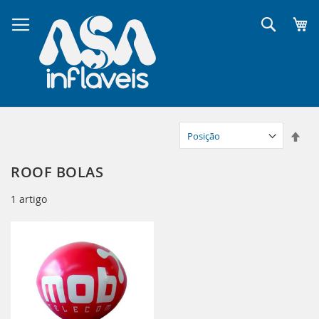
Pular
para
Pesqui
o
conteúdo
Defi
Dir
Dec
ROOF BOLAS
1
artigo