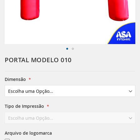
Saltar
PORTAL MODELO 010
para
o
início
Dimensão
da
Galeria
de
imagens
Tipo de Impressão
Arquivo de logomarca