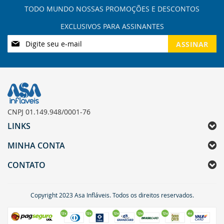
Inscreva-
ASSINAR
se
na
nossa
Newsletter:
CNPJ 01.149.948/0001-76
LINKS
MINHA CONTA
CONTATO
Copyright 2023 Asa Infláveis. Todos os direitos reservados.