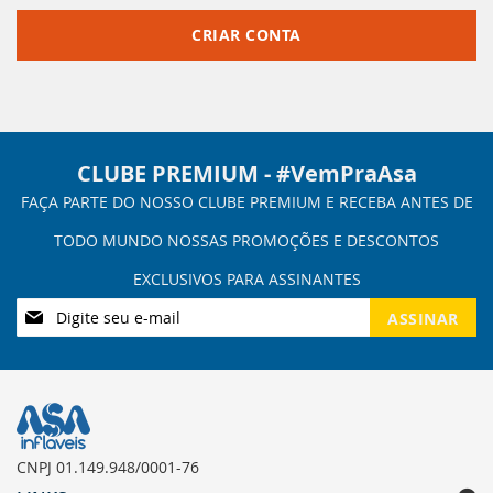
CRIAR CONTA
CLUBE PREMIUM - #VemPraAsa
Inscreva-
ASSINAR
se
na
nossa
Newsletter:
CNPJ 01.149.948/0001-76