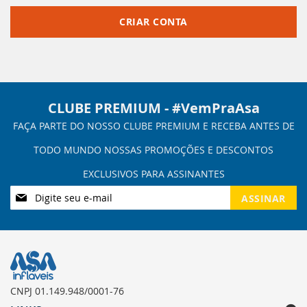
CRIAR CONTA
CLUBE PREMIUM - #VemPraAsa
Inscreva-
ASSINAR
se
na
nossa
Newsletter:
CNPJ 01.149.948/0001-76