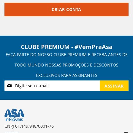
CRIAR CONTA
CLUBE PREMIUM - #VemPraAsa
Inscreva-
ASSINAR
se
na
nossa
Newsletter:
CNPJ 01.149.948/0001-76