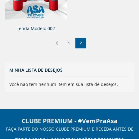
Tenda Modelo 002
Página
Página
Anterior
Você
Página
2
1
esta
lendo
MINHA LISTA DE DESEJOS
a
pagina
Você não tem nenhum item em sua lista de desejos.
CLUBE PREMIUM - #VemPraAsa