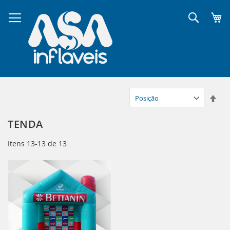
Pular
para
Pesqui
o
conteúdo
Defi
Dir
Dec
TENDA
Itens
13
-
13
de
13